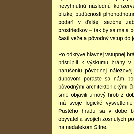
nevyhnutnú následnú konzervá
blízkej budúcnosti plnohodnotn
podarí v ďalšej sezóne zab
prostriedkov – tak by sa mala p
časti veže a pôvodný vstup do j
Po odkryve hlavnej vstupnej br
pristúpili k výskumu brány 
narušeniu pôvodnej nálezovej
dubovom poraste sa nám poda
pôvodnými architektonickými člá
sme objavili urnový hrob z do
má svoje logické vysvetlen
Pustého hradu sa v dobe br
obyvatelia svojich zosnulých po
na neďalekom Sitne.