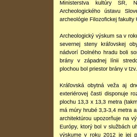
Ministerstva kultúry SR,
Archeologického ústavu Slo
archeológie Filozofickej fakulty 
Archeologický výskum sa v rok
severnej steny kráľovskej 
nádvorí Dolného hradu boli so
brány v západnej línii str
plochou bol priestor brány v tz
Kráľovská obytná veža aj dne
exteriérovej časti disponuje r
plochu 13,3 x 13,3 metra (tak
má múry hrubé 3,3-3,4 metra a
architektúrou upozorňuje na v
Európy, ktorý bol v službách uh
výskume v roku 2012 je jej p