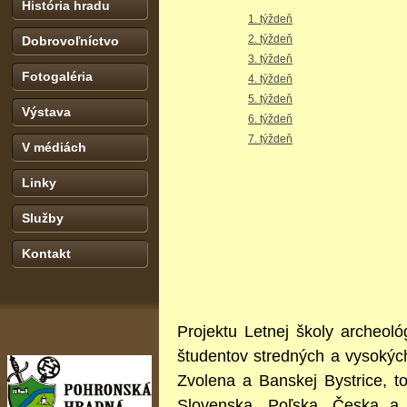
História hradu
1. týždeň
2. týždeň
Dobrovoľníctvo
3. týždeň
Fotogaléria
4. týždeň
5. týždeň
Výstava
6. týždeň
7. týždeň
V médiách
Linky
Služby
Kontakt
Projektu Letnej školy archeol
študentov stredných a vysokýc
Zvolena a Banskej Bystrice, t
Slovenska, Poľska, Česka a 