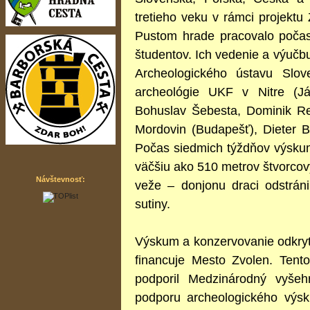
tretieho veku v rámci projekt
Pustom hrade pracovalo počas
študentov. Ich vedenie a výuč
Archeologického ústavu Slo
archeológie UKF v Nitre (J
Bohuslav Šebesta, Dominik Re
Mordovin (Budapešť), Dieter Ba
Počas siedmich týždňov výsku
väčšiu ako 510 metrov štvorcový
Návštevnosť:
veže – donjonu draci odstráni
sutiny.
Výskum a konzervovanie odkryt
financuje Mesto Zvolen. Tento
podporil Medzinárodný vyšeh
podporu archeologického vý