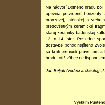
Na nádvorí Dolného hradu boli 
opevnia potvrdené horizonty 
bronzovej, laténskej a vrcho
predovšetkým keramické fragm
starej keramiky badenskej kult
13. a 14. stor. Posledne spo
dostavbe pohodlnejšieho Zvole
sa králi preniesli práve tam 
hradu totiž vôbec nedisponujem
Ján Beljak (vedúci archeologi
Výskum Pustého 