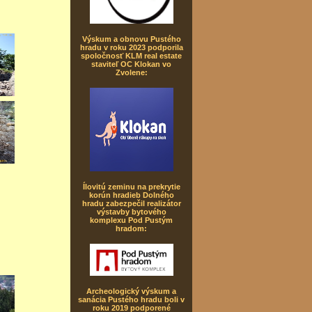
Výskum a obnovu Pustého
hradu v roku 2023 podporila
spoločnosť KLM real estate
staviteľ OC Klokan vo
Zvolene:
Ílovitú zeminu na prekrytie
korún hradieb Dolného
hradu zabezpečil realizátor
výstavby bytového
komplexu Pod Pustým
hradom:
Archeologický výskum a
sanácia Pustého hradu boli v
roku 2019 podporené