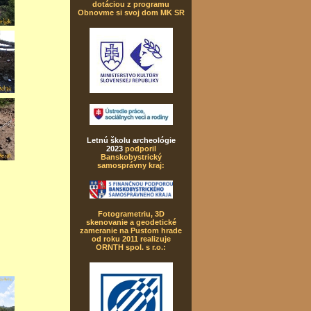
dotáciou z programu
Obnovme si svoj dom MK SR
Letnú školu archeológie
2023
podporil
Banskobystrický
samosprávny kraj:
Fotogrametriu, 3D
skenovanie a geodetické
zameranie na Pustom hrade
od roku 2011 realizuje
ORNTH spol. s r.o.: