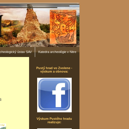
cheologický ústav SAV
Katedra archeológie v Nitre
Pustý hrad vo Zvolene -
výskum a obnova:
a
Výskum Pustého hradu
realizuje: