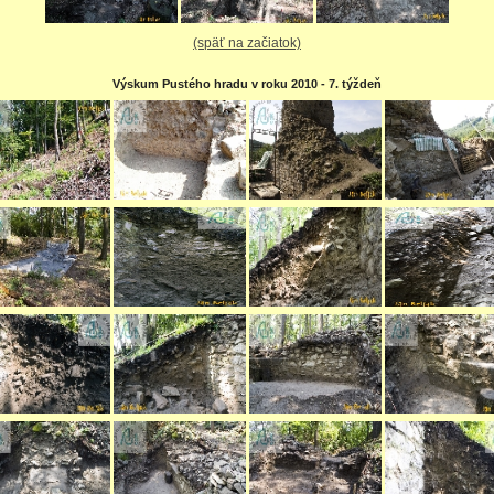
(späť na začiatok)
Výskum Pustého hradu v roku 2010 - 7. týždeň