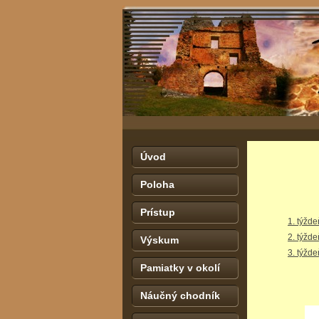
Úvod
Poloha
Prístup
1. týžde
2. týžde
Výskum
3. týžde
Pamiatky v okolí
Náučný chodník