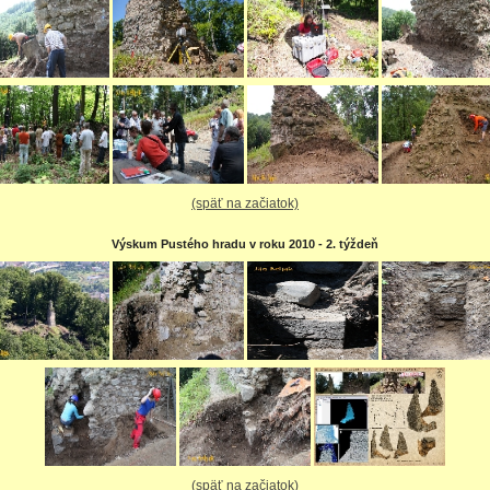
(späť na začiatok)
Výskum Pustého hradu v roku 2010 - 2. týždeň
(späť na začiatok)