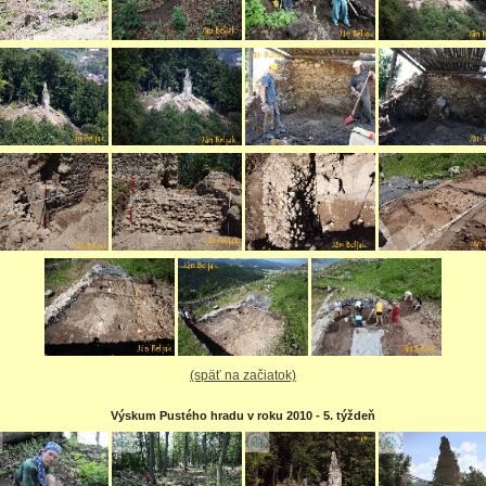
(späť na začiatok)
Výskum Pustého hradu v roku 2010 - 5. týždeň