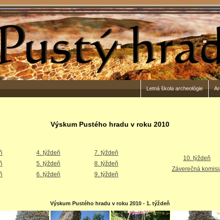
Letná škola archeológie
Ar
Výskum Pustého hradu v roku 2010
ň
4. týždeň
7. týždeň
10. týždeň
ň
5. týždeň
8. týždeň
Záverečná komisi
ň
6. týždeň
9. týždeň
Výskum Pustého hradu v roku 2010 - 1. týždeň