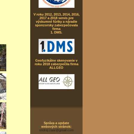
V roku 2012, 2013, 2014, 2016,
2017 a 2018 servis pre
výskumné fúriky a náradie
sponzorsky zabezpečovala
firma
1. DMS.
Geofyzikálne skenovanie v
roku 2018 zabezpečila firma
ALLGEO
Správa a update
webových stránok:
ondrej.zaar@gmail.com