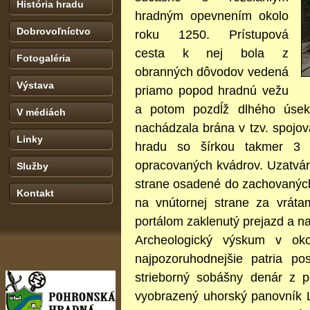
História hradu
hradným opevnením okolo
Dobrovoľníctvo
roku 1250. Prístupová
cesta k nej bola z
Fotogaléria
obranných dôvodov vedená
Výstava
priamo popod hradnú vežu
a potom pozdĺž dlhého úsek
V médiách
nachádzala brána v tzv. spojo
Linky
hradu so šírkou takmer 3 
opracovaných kvádrov. Uzatváral
Služby
strane osadené do zachovanýc
Kontakt
na vnútornej strane za vrát
portálom zaklenutý prejazd a n
Archeologický výskum v oko
najpozoruhodnejšie patria po
strieborný sobášny denár z po
vyobrazený uhorský panovník 