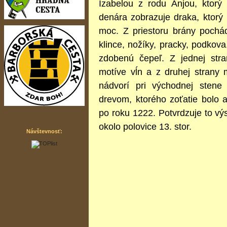
Izabelou z rodu Anjou, ktorý
denára zobrazuje draka, ktorý p
moc. Z priestoru brány poch
klince, nožíky, pracky, podkov
zdobenú čepeľ. Z jednej str
motíve vĺn a z druhej strany
nádvorí pri východnej sten
drevom, ktorého zoťatie bolo 
po roku 1222. Potvrdzuje to v
okolo polovice 13. stor.
Návštevnosť: