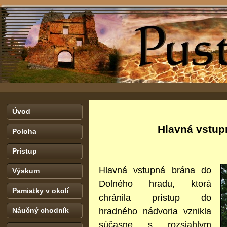
Úvod
Hlavná vstup
Poloha
Prístup
Hlavná vstupná brána do
Výskum
Dolného hradu, ktorá
Pamiatky v okolí
chránila prístup do
hradného nádvoria vznikla
Náučný chodník
súčasne s rozsiahlym