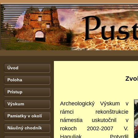
Úvod
Zvo
Poloha
Prístup
Archeologický Výskum v
Výskum
rámci rekonštrukcie
Pamiatky v okolí
námestia uskutočnil v
rokoch 2002-2007 V.
Náučný chodník
Hanuliak. Potvrdil