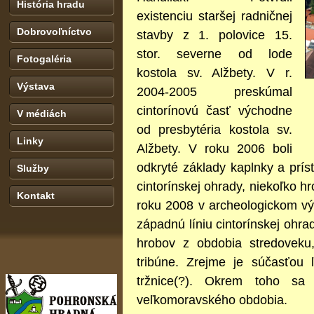
História hradu
existenciu staršej radničnej
Dobrovoľníctvo
stavby z 1. polovice 15.
stor. severne od lode
Fotogaléria
kostola sv. Alžbety. V r.
Výstava
2004-2005 preskúmal
cintorínovú časť východne
V médiách
od presbytéria kostola sv.
Linky
Alžbety. V roku 2006 boli
odkryté základy kaplnky a príst
Služby
cintorínskej ohrady, niekoľko h
Kontakt
roku 2008 v archeologickom vý
západnú líniu cintorínskej ohra
hrobov z obdobia stredoveku
tribúne. Zrejme je súčasťou ľ
tržnice(?). Okrem toho sa
veľkomoravského obdobia.