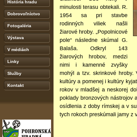
História hradu
minulosti terasu obtekali. R.
Dobrovoľníctvo
1954 sa pri stavbe
rodinných viliek našli
Fotogaléria
žiarové hroby. „Popolnicové
Výstava
pole“ následne skúmal G.
Balaša. Odkryl 143
V médiách
žiarových hrobov, medzi
Linky
nimi i kamenné zvyšky
mohýl a tzv. skrinkové hroby.
Služby
kultúry a pomenej i kultúry kyj
Kontakt
rokov v mladšej a neskorej do
poklady bronzových nástrojov a 
osídlenia z doby rímskej a v su
tych rokoch preskúmali jamy z v