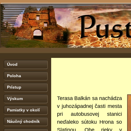
Úvod
Poloha
Prístup
Terasa Balkán sa nachádza
Výskum
v juhozápadnej časti mesta
Pamiatky v okolí
pri autobusovej stanici
neďaleko sútoku Hrona so
Náučný chodník
Slatinou. Obe rieky v